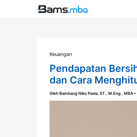
Lewati
ke
konten
Keuangan
Pendapatan Bersih
dan Cara Menghit
Oleh
Bambang Niko Pasla, ST., M.Eng., MBA
•