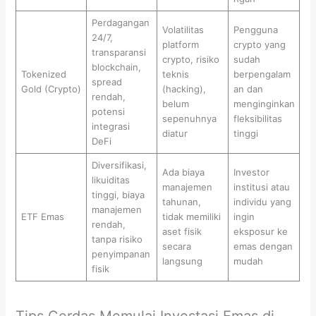
Perdagangan
Volatilitas
Pengguna
24/7,
platform
crypto yang
transparansi
crypto, risiko
sudah
blockchain,
Tokenized
teknis
berpengalam
spread
Gold (Crypto)
(hacking),
an dan
rendah,
belum
menginginkan
potensi
sepenuhnya
fleksibilitas
integrasi
diatur
tinggi
DeFi
Diversifikasi,
Ada biaya
Investor
likuiditas
manajemen
institusi atau
tinggi, biaya
tahunan,
individu yang
manajemen
ETF Emas
tidak memiliki
ingin
rendah,
aset fisik
eksposur ke
tanpa risiko
secara
emas dengan
penyimpanan
langsung
mudah
fisik
Tips Cerdas Memulai Investasi Emas di