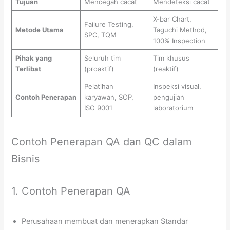
Tujuan
Mencegah cacat
Mendeteksi cacat
X-bar Chart,
Failure Testing,
Metode Utama
Taguchi Method,
SPC, TQM
100% Inspection
Pihak yang
Seluruh tim
Tim khusus
Terlibat
(proaktif)
(reaktif)
Pelatihan
Inspeksi visual,
Contoh Penerapan
karyawan, SOP,
pengujian
ISO 9001
laboratorium
Contoh Penerapan QA dan QC dalam
Bisnis
1. Contoh Penerapan QA
Perusahaan membuat dan menerapkan Standar