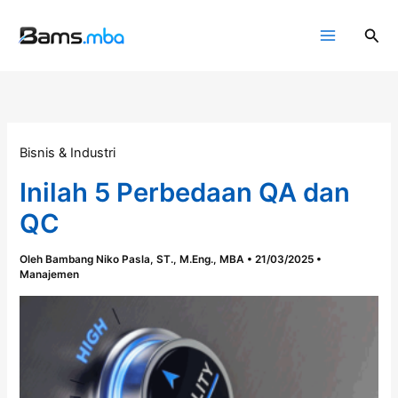
Lewati
ke
Cari
konten
Bisnis & Industri
Inilah 5 Perbedaan QA dan
QC
Oleh
Bambang Niko Pasla, ST., M.Eng., MBA
•
21/03/2025
•
Manajemen