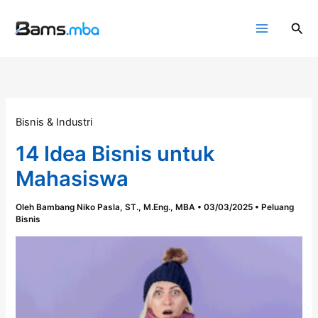
Lewati
ke
Cari
konten
Bisnis & Industri
14 Idea Bisnis untuk
Mahasiswa
Oleh
Bambang Niko Pasla, ST., M.Eng., MBA
•
03/03/2025
•
Peluang
Bisnis