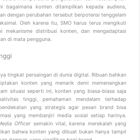
hi bagaimana konten ditampilkan kepada audiens,
kan dengan perubahan tersebut berpotensi tenggelam
simal. Oleh karena itu, SMO harus terus mengikuti
i mekanisme distribusi konten, dan mengadaptasi
evan di mata pengguna.
nggi
ya tingkat persaingan di dunia digital. Ribuan bahkan
ciptakan konten yang menarik demi memenangkan
am situasi seperti ini, konten yang biasa-biasa saja
eativitas tinggi, pemahaman mendalam terhadap
a pendekatan yang strategis agar pesan brand bisa
rmasi yang membanjiri media sosial setiap harinya.
Media Officer
semakin vital, karena merekalah yang
tikan bahwa konten yang dibuat bukan hanya tampil
an dampak yang signifikan bagi brand.