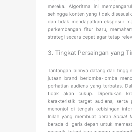
mereka. Algoritma ini mempengaru
sehingga konten yang tidak disesuai
dan tidak mendapatkan eksposur mak
perkembangan fitur baru, memaham
strategi secara cepat agar tetap rel
3. Tingkat Persaingan yang Ti
Tantangan lainnya datang dari tinggin
jutaan brand berlomba-lomba men
perhatian audiens yang terbatas. Dal
tidak akan cukup. Diperlukan kr
karakteristik target audiens, sert
menonjol di tengah kebisingan info
Inilah yang membuat peran
Social 
berada di garis depan untuk memas
menarik, tetapi juga mampu memberik