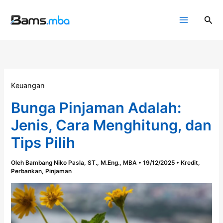
Lewati
ke
Cari
konten
Keuangan
Bunga Pinjaman Adalah:
Jenis, Cara Menghitung, dan
Tips Pilih
Oleh
Bambang Niko Pasla, ST., M.Eng., MBA
•
19/12/2025
•
Kredit
,
Perbankan
,
Pinjaman