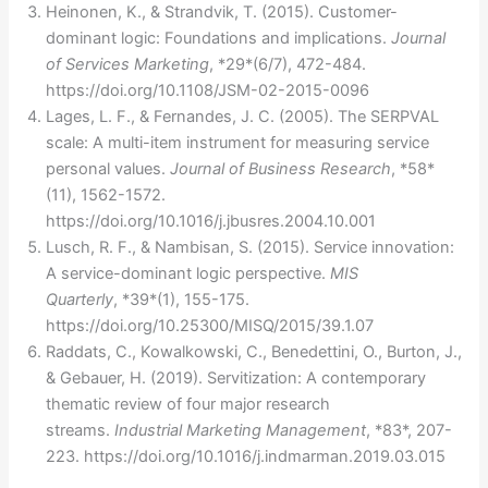
Heinonen, K., & Strandvik, T. (2015). Customer-
dominant logic: Foundations and implications.
Journal
of Services Marketing
, *29*(6/7), 472-484.
https://doi.org/10.1108/JSM-02-2015-0096
Lages, L. F., & Fernandes, J. C. (2005). The SERPVAL
scale: A multi-item instrument for measuring service
personal values.
Journal of Business Research
, *58*
(11), 1562-1572.
https://doi.org/10.1016/j.jbusres.2004.10.001
Lusch, R. F., & Nambisan, S. (2015). Service innovation:
A service-dominant logic perspective.
MIS
Quarterly
, *39*(1), 155-175.
https://doi.org/10.25300/MISQ/2015/39.1.07
Raddats, C., Kowalkowski, C., Benedettini, O., Burton, J.,
& Gebauer, H. (2019). Servitization: A contemporary
thematic review of four major research
streams.
Industrial Marketing Management
, *83*, 207-
223. https://doi.org/10.1016/j.indmarman.2019.03.015